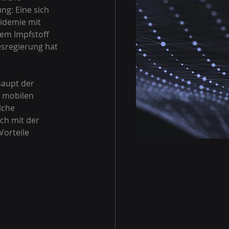
g: Eine sich 
idemie mit 
em Impfstoff 
sregierung hat 
d mobilen 
lche 
ch mit der 
orteile 