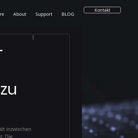
Kontakt
re
About
Support
BLOG
–
 zu
ält inzwischen 
t. Die 