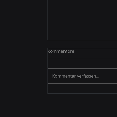
Kommentare
Kommentar verfassen...
BSI warnt vor Kaspersky-
Virenschutz