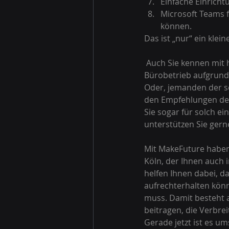
Einfache Einrich
Microsoft Teams f
können.  
Das ist „nur“ ein klei
 Auch Sie kennen mit hoher Wahrscheinlichkeit mindestens ein Unternehmen, welches den 
Bürobetrieb aufgrund 
Oder, jemanden der se
den Empfehlungen der
Sie sogar für solch e
unterstützen Sie gern
Mit MakeFuture haben
Köln, der Ihnen auch i
helfen Ihnen dabei, da
aufrechterhalten könn
muss. Damit besteht a
beitragen, die Verbr
Gerade jetzt ist es um