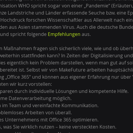
sation WHO spricht sogar von einer „Pandemie“ (Erläuterun
nze Landstriche und Länder erfassende Seuche bzw. eine Ep
Hochdruck forschen Wissenschaftler aus Allerwelt nach ein
n den aus Asien stammenden Virus. Auch die deutsche Bunde
und spricht folgende 
Empfehlungen
 aus.
eiterhin stattfinden kann? In Zeiten der Digitalisierung un
ies eigentlich kein Problem darstellen, wenn man gut auf so
bereitet ist. Selbst wir von MakeFuture arbeiten hauptsächli
g „Office 365“ und können aus eigener Erfahrung nur über V
en wir kurz vorstellen: 
paren durch individuelle Lösungen und kompetente Hilfe. 
me Datenverarbeitung möglich. 
n im Team und vereinfachte Kommunikation. 
blemloses Arbeiten von überall. 
res Unternehmens mit Office 365 optimieren. 
, was Sie wirklich nutzen – keine versteckten Kosten.  