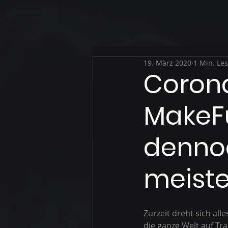
19. März 2020
1 Min. Les
Corona
MakeFu
dennoc
meiste
Zurzeit dreht sich all
die ganze Welt auf Tra