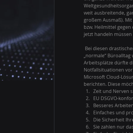
Weltgesundheitsorgani
weit ausbreitende, ga
großem Ausmaß). Mit 
bzw. Heilmittel gege
jetzt handeln müssen 
 Bei diesen drastischen Maßnahmen fragen sich sicherlich viele, wie und ob überhaupt der 
„normale“ Büroalltag w
Arbeitsplätze dürfte d
Notfallsituationen vor
Microsoft Cloud-Lösun
berichten. Diese möcht
Zeit und Nerven s
EU DSGVO-konfor
Besseres Arbeite
Einfaches und pro
Die Sicherheit Ih
Sie zahlen nur das