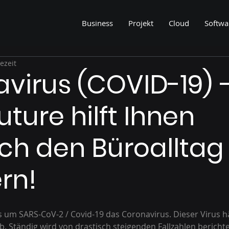
Business
Projekt
Cloud
Softwa
ezeit
virus (COVID-19) 
ture hilft Ihnen
h den Büroalltag
rn!
es um SARS-CoV-2 / Covid-19 das Coronavirus. Dieser Virus h
b. Ständig wird von drastisch steigenden Fallzahlen berichte