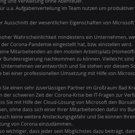
tung und Verwaltung ohne Abenteuer.  
ür u.a. Aufgabenverteilung im Team nutzen um produktiver 
ner Ausschnitt der wesentlichen Eigenschaften von Microsoft O
der Corona-Pandemie eingestellt hat, bzw. einstellen wird. 
ine Mitarbeitenden an den mobilen Arbeitsplatz (Homeoffic
 Bundesregierung nachkommen zu können. Vielleicht sind 
in Unternehmen verantwortlich und Sie stehen vor diesem Sch
e bei einer professionellen Umsetzung mit Hilfe von Microsof
 Sie einen sehr zuverlässigen Partner im Großraum Bad Kr
n der schweren Zeit der Corona-Krise bei IT-Fragen zur Verf
ss Sie mit Hilfe der Cloud-Lösung von Microsoft den Büroall
en, ohne dass sich einer Ihrer Mitarbeitenden dafür ins B
uch keine weitere Ansteckungsgefahr und Sie können Ihren 
eitung von Corona einzudämmen.  
so wichtiger, dass jeder sein Möglichstes dazu beiträgt, da