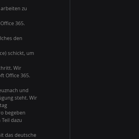
arbeiten zu 
ffice 365.  
e) schickt, um 
ritt. Wir 
t Office 365.
euznach und 
ügung steht. Wir 
tag 
üro begeben 
Teil dazu 
mit das deutsche 