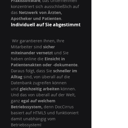
Praxissoftware
, das Unternehmen 
konzentriert sich ausschließlich auf 
das 
Netzwerk von Ärzten, 
Apotheker und Patienten
.
Individuell auf Sie abgestimmt
 Wir garantieren Ihnen, Ihre 
Mitarbeiter sind 
sicher 
miteinander vernetzt
 und Sie 
haben online die 
Einsicht in 
Patientenakten oder -dokumente
. 
Daraus folgt, dass Sie 
schneller im 
Alltag
 sind, von überall auf die 
Datenbank zugreifen können 
und 
gleichzeitig arbeiten
 können. 
Und das von überall auf der Welt, 
ganz 
egal auf welchem 
Betriebssystem, 
denn DocCirrus 
basiert auf HTML5 und funktioniert 
damit unabhängig vom 
Betriebssystem!