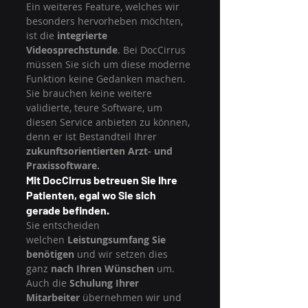
Ein weiteres Feature, welches wir 
besonders hervorheben möchten, 
ist die 
integrierte 
Videosprechstunde
. Bei DocCirrus 
müssen Sie sich um diese moderne 
Funktion keine Gedanken machen. 
Sie brauchen keine weitere 
validierte, teure Software, um 
diesen Service anbieten zu können, 
denn er ist Bestandteil Ihrer 
zukunftsorientierten Arzt- und 
Praxissoftware.
Mit DocCirrus betreuen Sie Ihre 
Patienten, egal wo Sie sich 
gerade befinden.
Sie entscheiden 
welchen 
Leistungsumfang Sie 
benötigen
 und wir setzen dies 
ganz 
nach Ihren Wünschen
 um. 
Auch die 
Schulung Ihrer 
Mitarbeiter
 übernehmen wir und 