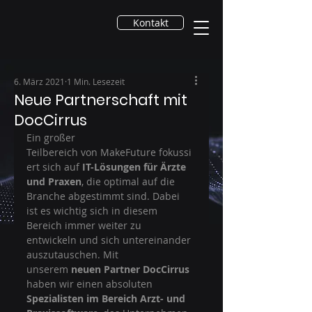
Kontakt
6. März 2021
1 Min. Lesezeit
Neue Partnerschaft mit
DocCirrus
Ein großer 
Teilbereich von MakeFuture fokussi
ert sich auf 
IT-Lösungen für Ärzte 
und Praxen
, die optimal auf die 
Branche abgestimmt sind. Dabei 
ist es wichtig sich in diesem 
Bereich immer weiter zu 
entwickeln und sich untereinander 
auszutauschen. Mit 
unserem 
neuen Partner DocCirrus
haben wir einen absoluten 
Spezialisten im Bereich Arzt- und 