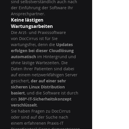
sind selbstverständlich auch nach 
der Einführung der Software Ihr 
Ansprechpartner.
Keine lästigen 
Wartungsarbeiten
Die Arzt- und Praxissoftware 
von DocCirrus ist für Sie 
wartungsfrei, denn die 
Updates 
erfolgen bei dieser Cloudlösung 
automatisch
 im Hintergrund und 
ohne lästige Wartezeiten. Die 
Daten Ihrer Patienten sind dabei 
auf einem netzwerkfähigen Server 
gesichert, 
der auf einer sehr 
sicheren Linux Distribution 
basiert
, und die Software ist durch 
ein 
360°-IT-Sicherheitskonzept 
verschlüsselt
.
Sie haben Fragen zu DocCirrus 
oder sind auf der Suche nach 
einem erfahrenen Praxis-IT 